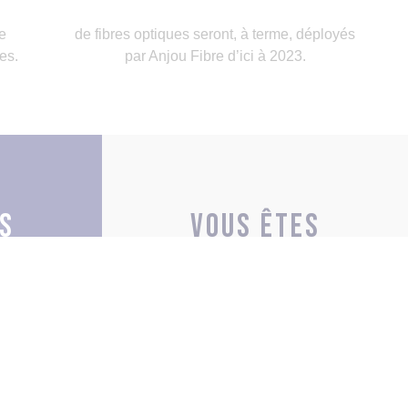
e
de fibres optiques seront, à terme, déployés
ses.
par Anjou Fibre d’ici à 2023.
s
Vous êtes
rise
un aménageur
S
EN SAVOIR PLUS