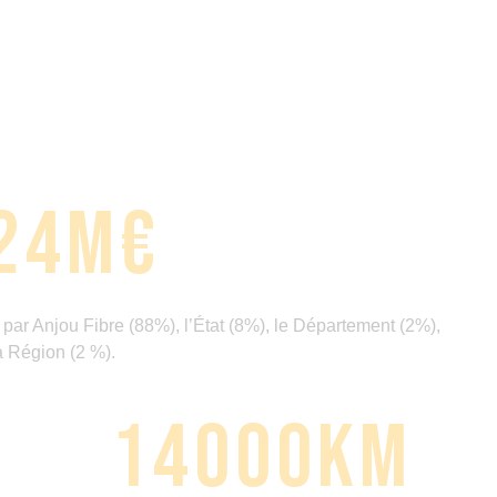
24
M€
 par Anjou Fibre (88%), l’État (8%), le Département (2%),
a Région (2 %).
14000
KM