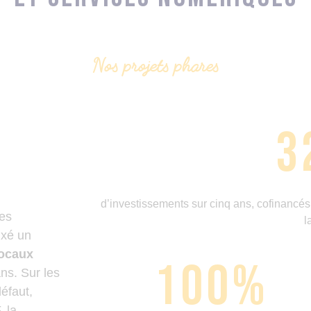
Nos projets phares
3
d’investissements sur cinq ans, cofinancés
les
l
fixé un
locaux
100
%
ans. Sur les
défaut,
 la