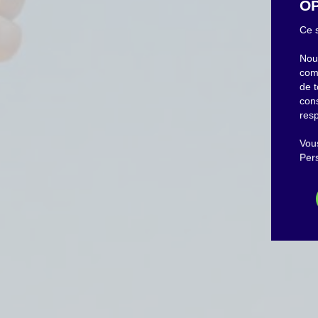
OP
Ce s
Nous
com
de t
con
resp
Vous
Pers