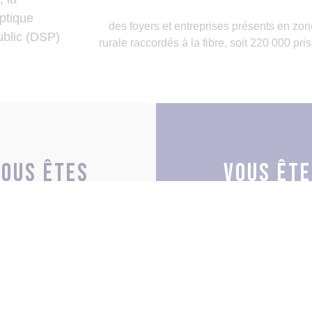
optique
des foyers et entreprises présents en zon
ublic (DSP)
rurale raccordés à la fibre, soit 220 000 pri
Vous êtes
Vous ête
particulier
une entrep
EN SAVOIR PLUS
EN SAVOIR PLU