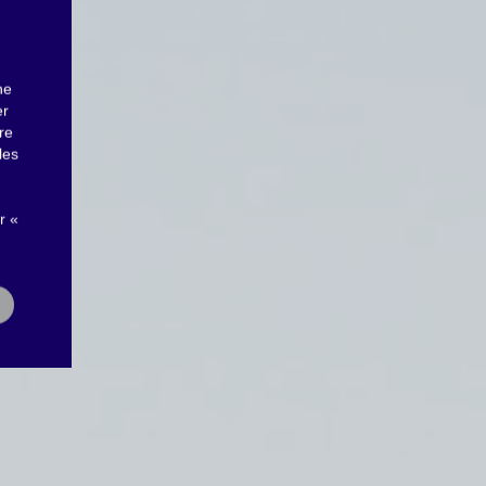
ne
er
re
les
r «