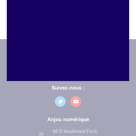
Envoyer
Suivez-nous :
Anjou numérique
48 B boulevard Foch