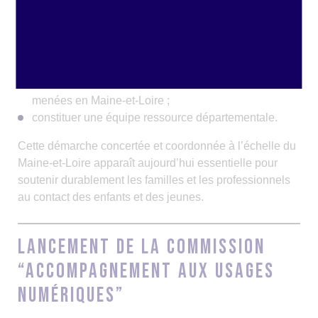
structurer un collectif départemental pour renforcer la
lisibilité et la complémentarité des interventions ;
créer un centre de ressources départemental à
destination des professionnels ;
élaborer un tableau de bord de suivi des actions
menées en Maine-et-Loire ;
constituer une équipe ressource départementale.
Cette démarche concertée et coordonnée à l’échelle du
Maine-et-Loire apparaît aujourd’hui essentielle pour
soutenir durablement les familles et les professionnels
au contact des enfants et des jeunes.
Lancement de la commission
“Accompagnement aux usages
numériques”