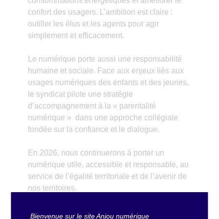
consommations énergétiques et améliorer le
confort des usagers. L’ambition est claire :
outiller les élus et les agents pour agir
simplement et efficacement.
Le numérique porte aussi une responsabilité
humaine et sociale. Face aux enjeux liés aux
usages numériques des enfants et des jeunes,
le syndicat pilote une stratégie
d’accompagnement à la « parentalité
numérique » dans une approche collégiale
fondée sur la confiance et le dialogue.
En 2026, nous continuerons à porter un
numérique utile, accessible et responsable, au
service de l’égalité territoriale et de l’avenir de
nos territoires.
Bienvenue sur le site Anjou numérique