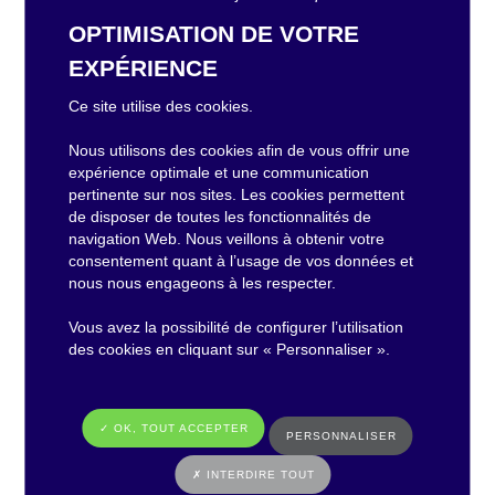
OPTIMISATION DE VOTRE
EXPÉRIENCE
Philippe CHALOPIN
Ce site utilise des cookies.
Président d’Anjou Numérique
Nous utilisons des cookies afin de vous offrir une
expérience optimale et une communication
pertinente sur nos sites. Les cookies permettent
de disposer de toutes les fonctionnalités de
navigation Web. Nous veillons à obtenir votre
consentement quant à l’usage de vos données et
La fin du cuivre se concrétise
nous nous engageons à les respecter.
sur le terrain
Vous avez la possibilité de configurer l’utilisation
des cookies en cliquant sur « Personnaliser ».
Le 27 janvier dernier, sept communes (Les
Cerqueux, Chanteloup-les-Bois, Nuaillé, La Plaine,
✓ OK, TOUT ACCEPTER
Somloire, Toutlemonde, Vezins) ont été
PERSONNALISER
définitivement déconnectées du réseau cuivre. Cette
✗ INTERDIRE TOUT
étape marque le début du processus dans le